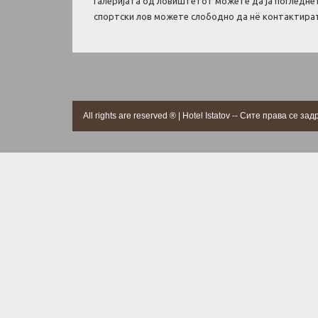
Галеријата од ловиштетот можете да ја погледне
спортски лов можете слободно да нё контактира
All rights are reserved ® | Hotel Istatov -- Сите права се з