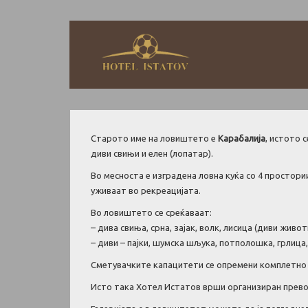
Старото име на ловиштето е
Карабалија
, истото 
диви свињи и елен (лопатар).
Во месноста е изградена ловна куќа со 4 простори
уживаат во рекреацијата.
Во ловиштето се среќаваат:
– дива свиња, срна, зајак, волк, лисица (диви животн
– диви – пајки, шумска шљука, потполошка, грлица,
Сметувачките капацитети се опремени комплетно 
Исто така Хотел Истатов врши организиран прево