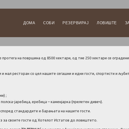
ДОМА
СОБИ
РЕЗЕРВИРАЈ
ЛОВИШТЕ
З
се протега на површина од 8500 хектари, од тие 250 хектари се оградени
и и мал ресторан со цел нашите сегашни и идни гости, спортисти и љуб
и) ;
 полска-јаребица, еребица – каменјарка (прелетен дивеч).
според стандардите и барањата на нашите гости.
з за своите гости од Хотелот Истатов до ловиштето.