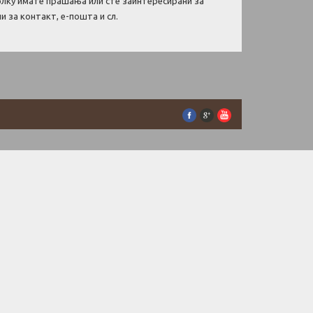
лку имате прашања или сте заинтересирани за
 за контакт, е-пошта и сл.