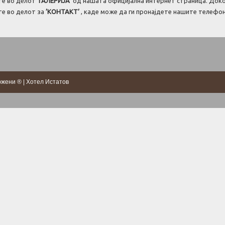
те во делот
’ГАЛЕРИЈА’
од нашата официјална интернет страница. Доко
те во делот за
’КОНТАКТ’
, каде може да ги пронајдете нашите телефони
адржени ® | Хотел Истатов